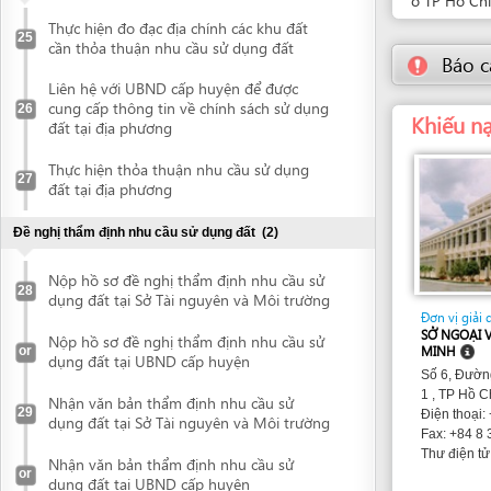
Nộp hồ sơ đề nghị thẩm định nhu cầu sử
28
dụng đất tại Sở Tài nguyên và Môi trường
Đơn vị giải quyết
SỞ NGOẠI VỤ THÀN
Nộp hồ sơ đề nghị thẩm định nhu cầu sử
or
MINH
dụng đất tại UBND cấp huyện
Số 6, Đường Alexa
1 , TP Hồ Chí Minh 
Nhận văn bản thẩm định nhu cầu sử
29
Điện thoại: +84 8 3
dụng đất tại Sở Tài nguyên và Môi trường
Fax: +84 8 38 251 
snv@hc
Thư điện tử:
Nhận văn bản thẩm định nhu cầu sử
or
dụng đất tại UBND cấp huyện
Đề nghị ra Quyết định chuyển mục đích sử dụng đất
(2)
Nộp hồ sơ đề nghị chuyển mục đích sử
30
dụng đất tại Sở Tài nguyên và Môi trường
Nộp hồ sơ đề nghị chuyển mục đích sử
or
dụng đất tại UBND cấp huyện
Nhận quyết định cho phép chuyển mục
đích sử dụng đất tại Sở Tài nguyên và Môi
31
trường
Nhận quyết định cho phép chuyển mục