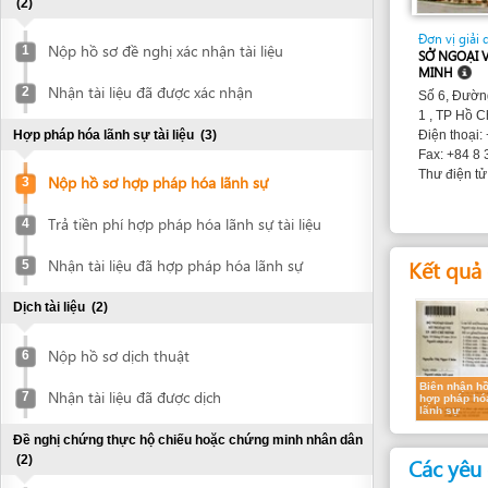
Nộp hồ sơ đề nghị xác nhận tài liệu
1
SỞ NGOẠI VỤ THÀN
MINH
Nhận tài liệu đã được xác nhận
2
Số 6, Đường Alexa
1 , TP Hồ Chí Minh 
Hợp pháp hóa lãnh sự tài liệu
(3)
Điện thoại: +84 8 3
Fax: +84 8 38 251 
snv@hc
Thư điện tử:
Nộp hồ sơ hợp pháp hóa lãnh sự
3
Trả tiền phí hợp pháp hóa lãnh sự tài liệu
4
Kết quả dự k
Nhận tài liệu đã hợp pháp hóa lãnh sự
5
Dịch tài liệu
(2)
Nộp hồ sơ dịch thuật
6
Biên nhận hồ sơ
Nhận tài liệu đã được dịch
7
hợp pháp hóa
lãnh sự
Đề nghị chứng thực hộ chiếu hoặc chứng minh nhân dân
(2)
Các yêu cầu
Nộp hộ chiếu hoặc chứng minh nhân dân
Cá nhân
8
để chứng thực
1.
Mẫu đơn trự
Nhận bản chứng thực hộ chiếu hoặc
Các cá nhân, 
9