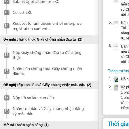
Đề nghị chứng thực Giấy chứng nhận đầu tư
(2)
6.
Bản tiếng V
nếu tài liệu 
Nộp Giấy chứng nhận đầu tư để chứng
15
số CMND/hộ ch
thực
nội dung và c
Nhận bản chứng thực Giấy chứng nhận
16
Trong trường hợp h
đầu tư
1.
Hộ chiếu ho
Đề nghị cấp con dấu và Giấy chứng nhận mẫu dấu
(2)
2.
02 phong bì
1 phong bì để
Nộp hồ sơ làm con dấu
17
1 phong bì d
có thể liên h
Nhận con dấu và Giấy chứng nhận đăng
thêm chi tiết
18
ký mẫu dấu
Thời gian thự
Mở tài khoản ngân hàng
(1)
Thời gian xếp hàng:
Mở tài khoản ngân hàng
19
Đứng tại bàn tiếp n
Thời gian tới bước t
Đề nghị cấp Quyết định phê duyệt đánh giá tác động môi
trường
(5)
Căn cứ pháp 
Lập Báo cáo đánh giá tác động môi
20
trường
1.
Nghị định 1
Các điều 14