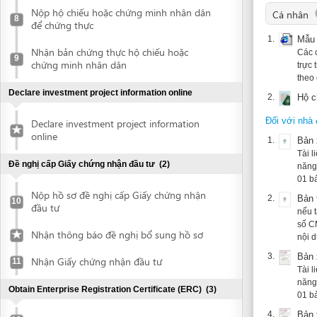
chứng minh nhân dân
trực tuyến tr
theo quy định
Declare investment project information online
2.
Hộ chiếu ho
Đối với nhà đầu tư 
Declare investment project information
online
1.
Bản xác nhậ
Tài liệu này
Đề nghị cấp Giấy chứng nhận đầu tư
(2)
năng lãnh sự 
01 bản được 
Nộp hồ sơ đề nghị cấp Giấy chứng nhận
2.
Bản tiếng V
10
đầu tư
nếu tài liệu 
số CMND/hộ ch
Nhận thông báo đề nghị bổ sung hồ sơ
nội dung và c
3.
Bản xác nhậ
Nhận Giấy chứng nhận đầu tư
11
Tài liệu này
năng lãnh sự 
Obtain Enterprise Registration Certificate (ERC)
(3)
01 bản được 
4.
Bản tiếng V
Submit application for ERC
12
nếu tài liệu 
số CMND/hộ ch
Collect ERC
13
nội dung và c
5.
Request for annoucement of enterprise
Bản xác nhậ
14
registration contents
Tài liệu này
năng lãnh sự 
01 bản được 