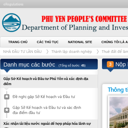
TRANG CHỦ
CÁC THỦ TỤC
NATIONAL SITE
CHÚNG TÔI LÀ AI
L
NHÀ ĐẦU TƯ LẦN ĐẦU
Thành lập doanh nghiệp
Thuê đất để làm dự án
Nộp hồ s
Danh mục các bước
3
(Tổng số bước:
45
)
Gặp Sở Kế hoạch và Đầu tư Phú Yên và xác định địa
điểm
Thông tin liên
Đề nghị gặp Sở Kế hoạch và Đầu tư
Gặp Sở Kế hoạch và Đầu tư và xác định
địa điểm đầu tư
Xác nhận tài liệu nước ngoài để hợp pháp hóa lãnh sự
(2)
Đơn vị giải quyết