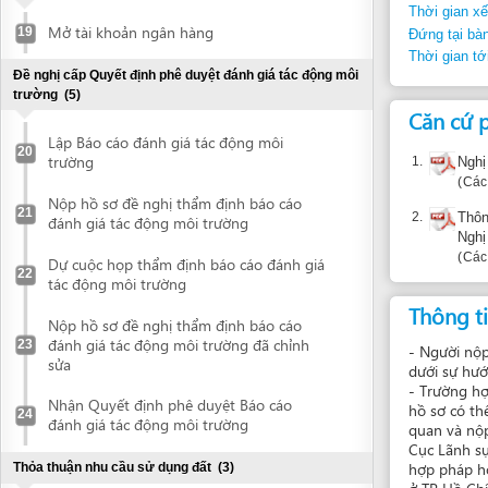
Nộp hồ sơ đề nghị thẩm định báo cáo
21
2.
Thông tư 01
đánh giá tác động môi trường
Nghị định s
Các điều 1, 6
Dự cuộc họp thẩm định báo cáo đánh giá
22
tác động môi trường
Thông tin bổ
Nộp hồ sơ đề nghị thẩm định báo cáo
đánh giá tác động môi trường đã chỉnh
23
- Người nộp hồ sơ 
sửa
dưới sự hướng dẫn 
- Trường hợp cần ki
Nhận Quyết định phê duyệt Báo cáo
hồ sơ có thể yêu cầ
24
đánh giá tác động môi trường
quan và nộp 01 bản
Cục Lãnh sự (thuộc
hợp pháp hóa lãnh 
Thỏa thuận nhu cầu sử dụng đất
(3)
ở TP Hồ Chí Minh 
Thực hiện đo đạc địa chính các khu đất
25
cần thỏa thuận nhu cầu sử dụng đất
Báo cáo về
Liên hệ với UBND cấp huyện để được
cung cấp thông tin về chính sách sử dụng
26
Khiếu nại: 
đất tại địa phương
Thực hiện thỏa thuận nhu cầu sử dụng
27
đất tại địa phương
Đề nghị thẩm định nhu cầu sử dụng đất
(2)