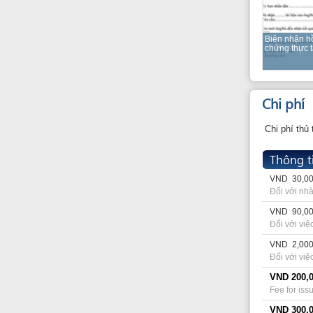
Đối với nhà đầu tư 
VND
90,000 cho p
Đối với việc dịch tài
VND
2,000 cho pa
Đối với việc chứng 
VND
200,000
Fee for issuance o
VND
300,000
Fee for announcemen
VND
300,000
Đối với việc làm dấ
VND
2,000 cho pa
Đối với việc chứng 
02 trang đầu tiên x
VND
1,000 cho pa
Đối với việc chứng t
Giấy chứng nhận đầ
Bao lâu ?
Tổng thời gian dự kiế