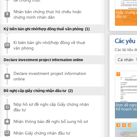
Ký biên bản ghi nhớ/hợp đồng thuê văn phòng
(1)
Các yêu cầu v
Kí biên bản ghi nhớ/hợp đồng về thuê
10
văn phòng
Các tài liệu được đá
Cá nhân
Declare investment project information online
Declare investment project information
*
online
Đề nghị cấp giấy chứng nhận đầu tư
(2)
Nộp hồ sơ đề nghị cấp Giấy chứng nhận
Đơn đề nghị gặp Sở
11
đầu tư
Kế hoạch và Đầu tư
Nhận thông báo đề nghị bổ sung hồ sơ
3
3
11
Nhận Giấy chứng nhận đầu tư
12
Obtain Enterprise Registration Certificate (ERC)
(3)
Hộ chiếu hoặc
Submit application for ERC
13
CMND của người
nộp hồ sơ/nhận kết
quả (x 3)
Collect ERC
14
3