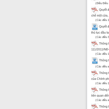
hoá, chứng nhận lãn
Điều I.3
Thông tư 98/20
26/4/2004 của Bộ Tài
Điều 1
Thông tư liên t
phí chứng thực
Các điều 1, Điều II, 