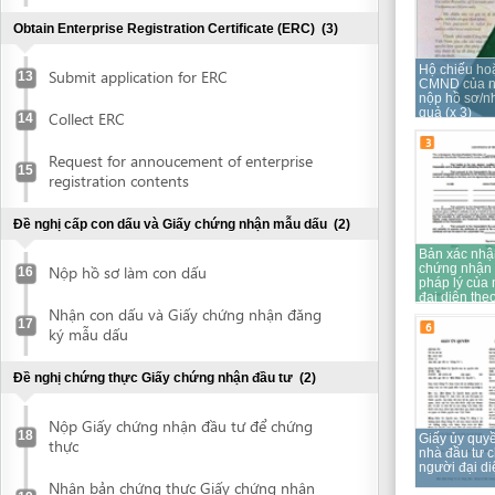
Request for annoucement of enterprise
15
registration contents
Đề nghị cấp con dấu và Giấy chứng nhận mẫu dấu
(2)
Bản xác nhận Giấy
chứng nhận tư cách
Nộp hồ sơ làm con dấu
16
pháp lý của người
đại diện theo pháp
Nhận con dấu và Giấy chứng nhận đăng
luật
17
6
ký mẫu dấu
Đề nghị chứng thực Giấy chứng nhận đầu tư
(2)
Nộp Giấy chứng nhận đầu tư để chứng
18
Giấy ủy quyền của
thực
nhà đầu tư cho
người đại diện
Nhận bản chứng thực Giấy chứng nhận
19
đầu tư
8
Mở tài khoản ngân hàng
(1)
Mở tài khoản ngân hàng
20
Bản chứng thực hộ
chiếu hoặc CMND
của người đại diện
theo pháp luật của
công ty mới thành