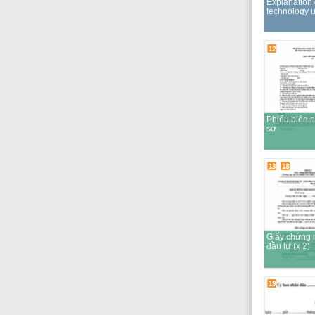
13
18
Giấy chứng nhận
đầu tư (x 2)
19
Biên nhận hồ sơ
chứng thực tài liệu
Chi phí
Chi phí thủ tục dự
Thông tin chi 
VND
30,000 cho s