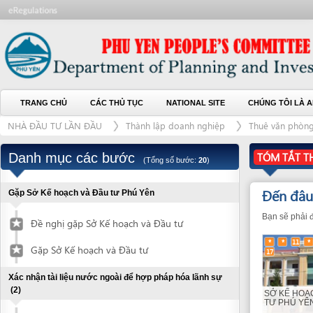
TRANG CHỦ
CÁC THỦ TỤC
NATIONAL SITE
CHÚNG TÔI LÀ AI
L
NHÀ ĐẦU TƯ LẦN ĐẦU
Thành lập doanh nghiệp
Thuê văn phòng
N
Danh mục các bước
TÓM TẮT THỦ TỤ
(Tổng số bước:
20
)
Đến đâu?
(9)
Gặp Sở Kế hoạch và Đầu tư Phú Yên
Bạn sẽ phải đến các c
Đề nghị gặp Sở Kế hoạch và Đầu tư
*
*
11
*
12
13
Gặp Sở Kế hoạch và Đầu tư
17
Xác nhận tài liệu nước ngoài để hợp pháp hóa lãnh sự
(2)
SỞ KẾ HOẠCH VÀ 
TƯ PHÚ YÊN (x 9)
Nộp hồ sơ đề nghị xác nhận tài liệu
1
8
9