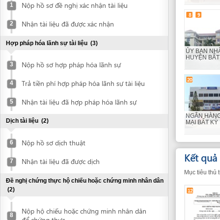
Nhận tài liệu đã được xác nhận
2
Hợp pháp hóa lãnh sự tài liệu
(3)
ỦY BAN NHÂN DÂN
HUYỆN BẤT KỲ (x 2
Nộp hồ sơ hợp pháp hóa lãnh sự
3
20
Trả tiền phí hợp pháp hóa lãnh sự tài liệu
4
Nhận tài liệu đã hợp pháp hóa lãnh sự
5
NGÂN HÀNG THƯƠ
Dịch tài liệu
(2)
MẠI BẤT KỲ
Nộp hồ sơ dịch thuật
6
Kết quả
(3)
Nhận tài liệu đã được dịch
7
Mục tiêu thủ tục là nh
Đề nghị chứng thực hộ chiếu hoặc chứng minh nhân dân
(2)
12
Nộp hộ chiếu hoặc chứng minh nhân dân
8
để chứng thực
Nhận bản chứng thực hộ chiếu hoặc
Giấy chứng nhận
9
chứng minh nhân dân
đầu tư