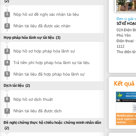
Nộp hồ sơ đề nghị xác nhận tài liệu
1
Đơn vị giải quyết
SỞ KẾ HOẠCH VÀ Đ
Nhận tài liệu đã được xác nhận
2
02A Điện Biên Phủ,
Phú Yên
Hợp pháp hóa lãnh sự tài liệu
(3)
Điện thoại: +84 57
1112
Nộp hồ sơ hợp pháp hóa lãnh sự
3
kinhte
Thư điện tử:
Trả tiền phí hợp pháp hóa lãnh sự tài liệu
4
Nhận tài liệu đã hợp pháp hóa lãnh sự
5
Kết quả dự k
Dịch tài liệu
(2)
Nộp hồ sơ dịch thuật
6
Nhận tài liệu đã được dịch
7
Notification of
seal specimen
Đề nghị chứng thực hộ chiếu hoặc chứng minh nhân dân
online
(2)
Các yêu cầu
Nộp hộ chiếu hoặc chứng minh nhân dân
8
để chứng thực
Người đại diện
Nhận bản chứng thực hộ chiếu hoặc
9
The following docum