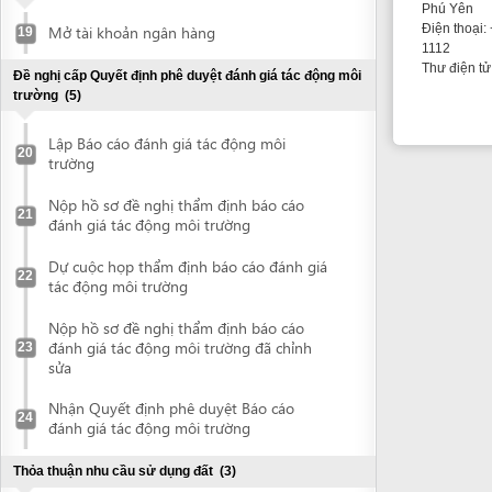
Nộp hồ sơ đề nghị thẩm định báo cáo
21
đánh giá tác động môi trường
Dự cuộc họp thẩm định báo cáo đánh giá
22
tác động môi trường
Nộp hồ sơ đề nghị thẩm định báo cáo
đánh giá tác động môi trường đã chỉnh
23
sửa
Nhận Quyết định phê duyệt Báo cáo
24
đánh giá tác động môi trường
Thỏa thuận nhu cầu sử dụng đất
(3)
Thực hiện đo đạc địa chính các khu đất
25
cần thỏa thuận nhu cầu sử dụng đất
Liên hệ với UBND cấp huyện để được
cung cấp thông tin về chính sách sử dụng
26
đất tại địa phương
Thực hiện thỏa thuận nhu cầu sử dụng
27
đất tại địa phương
Đề nghị thẩm định nhu cầu sử dụng đất
(2)