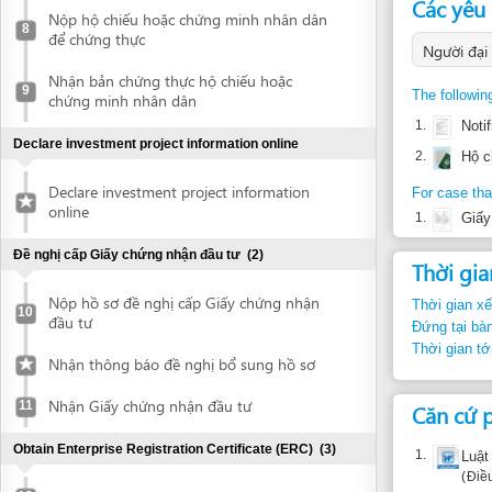
chứng minh nhân dân
1.
Notification
Declare investment project information online
2.
Hộ chiếu ho
Declare investment project information
For case that compan
online
1.
Giấy ủy quy
Đề nghị cấp Giấy chứng nhận đầu tư
(2)
Thời gian thự
Nộp hồ sơ đề nghị cấp Giấy chứng nhận
Thời gian xếp hàng:
10
đầu tư
Đứng tại bàn tiếp n
Thời gian tới bước t
Nhận thông báo đề nghị bổ sung hồ sơ
Nhận Giấy chứng nhận đầu tư
11
Căn cứ pháp 
Obtain Enterprise Registration Certificate (ERC)
(3)
1.
Luật Doanh 
Điều Điều3
Submit application for ERC
12
2.
Nghị định 4
Điều 34
Collect ERC
13
3.
Thông tư 01
Request for annoucement of enterprise
nghiệp
14
registration contents
Điều apdxII.