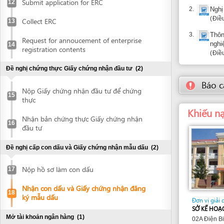
Đề nghị chứng thực Giấy chứng nhận đầu tư
(2)
Báo cáo về
Nộp Giấy chứng nhận đầu tư để chứng
15
thực
Khiếu nại: 
Nhận bản chứng thực Giấy chứng nhận
16
đầu tư
Đề nghị cấp con dấu và Giấy chứng nhận mẫu dấu
(2)
Nộp hồ sơ làm con dấu
17
Nhận con dấu và Giấy chứng nhận đăng
18
ký mẫu dấu
Đơn vị giải quyết
SỞ KẾ HOẠCH VÀ Đ
Mở tài khoản ngân hàng
(1)
02A Điện Biên Phủ,
Phú Yên
Điện thoại: +84 57
Mở tài khoản ngân hàng
19
1112
kinhte
Thư điện tử:
Đề nghị cấp Quyết định phê duyệt đánh giá tác động môi
trường
(5)
Lập Báo cáo đánh giá tác động môi
20
trường