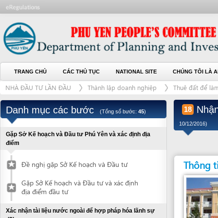
TRANG CHỦ
CÁC THỦ TỤC
NATIONAL SITE
CHÚNG TÔI LÀ AI
L
NHÀ ĐẦU TƯ LẦN ĐẦU
Thành lập doanh nghiệp
Thuê đất để làm dự án
Nhận con
Danh mục các bước
18
(Tổng số bước:
45
)
10/12/2016)
Gặp Sở Kế hoạch và Đầu tư Phú Yên và xác định địa
điểm
Thông tin liên
Đề nghị gặp Sở Kế hoạch và Đầu tư
Gặp Sở Kế hoạch và Đầu tư và xác định
địa điểm đầu tư
Xác nhận tài liệu nước ngoài để hợp pháp hóa lãnh sự
(2)