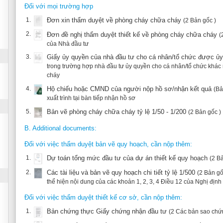
3.
Giấy ủy quyền của nhà đầu tư cho cá nhân/tổ chức được ủy quyền
(2 Bản g
trong trường hợp nhà đầu tư ủy quyền cho cá nhân/tổ chức khác nộp hồ sơ đề n
cháy
4.
Hộ chiếu hoặc CMND của người nộp hồ sơ/nhận kết quả
(Bản gốc )
xuất trình tại bàn tiếp nhận hồ sơ
5.
Bản vẽ phòng cháy chữa cháy tỷ lệ 1/50 - 1/200
(2 Bản gốc )
B. Additional documents:
Đối với việc thẩm duyệt bản vẽ quy hoạch, cần nộp thêm:
1.
Dự toán tổng mức đầu tư của dự án thiết kế quy hoạch
(2 Bản gốc )
2.
Các tài liệu và bản vẽ quy hoạch chi tiết tỷ lệ 1/500
(2 Bản gốc )
thể hiện nội dung của các khoản 1, 2, 3, 4 Điều 12 của Nghị định 79/2014/NĐ-C
Đối với việc thẩm duyệt thiết kế cơ sở, cần nộp thêm:
1.
Bản chứng thực Giấy chứng nhận đầu tư
(2 Các bản sao chứng thực)
2.
Dự toán tổng mức đầu tư dự án, công trình
(2 Bản gốc )
3.
Thiết kế cơ sở
(2 Bản gốc )
thể hiện nội dung của các khoản 1, 2, 3, 4, 5, 6 Điều 13 của Nghị định 79/2014/
4.
Thuyết minh thiết kế cơ sở
(2 Bản gốc )
thể hiện nội dung của các khoản 1, 2, 3, 4, 5, 6 Điều 13 của Nghị định 79/2014/
Đối với việc thẩm duyệt địa điểm xây dựng công trình, cần nộp thêm: