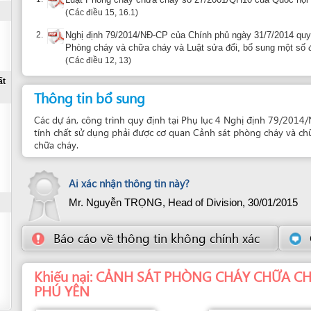
Mr. Nguyễn TRỌNG, Head of Division,
30/01/2015
Báo cáo về thông tin không chính xác
Gợi ý đơn 
Khiếu nại: CẢNH SÁT PHÒNG CHÁY CHỮA CHÁY VÀ CN
PHÚ YÊN
Đơn vị giải quyết
Bộ phận giải quyết
CẢNH SÁT PHÒNG CHÁY CHỮA CHÁY
ĐỘI 1
VÀ CNCH - CÔNG AN TỈNH PHÚ YÊN
T2:
07:00-11:30, 13:30-17:00
41-43 Nguyễn Trung Trực, Phường 8, , Tuy
T3:
07:00-11:30, 13:30-17:00
Hòa, Phú Yên
T4:
07:00-11:30, 13:30-17:00
T5:
07:00-11:30, 13:30-17:00
T6:
07:00-11:30, 13:30-17:00