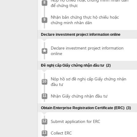
Declare investment project information online
Declare investment project information
online
Đề nghị cấp Giấy chứng nhận đầu tư
(2)
Nộp hồ sơ đề nghị cấp Giấy chứng nhận
10
đầu tư
Nhận Giấy chứng nhận đầu tư
11
Obtain Enterprise Registration Certificate (ERC)
(3)
Submit application for ERC
12
Collect ERC
13
Request for annoucement of enterprise
14
registration contents
Đề nghị chứng thực Giấy chứng nhận đầu tư
(2)
Nộp Giấy chứng nhận đầu tư để chứng
15