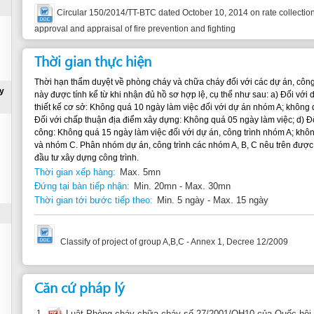
đầu tư xây dựng công trình.
Thời gian xếp hàng:
Max. 5mn
Đứng tại bàn tiếp nhận:
Min. 20mn - Max. 30mn
Thời gian tới bước tiếp theo:
Min. 5 ngày - Max. 15 ngày
Classify of project of group A,B,C - Annex 1, Decree 12/2009
Căn cứ pháp lý
1.
Luật Phòng cháy chữa cháy số 27/2001/QH10 của Quốc hội ngày 12/7/2001
Các điều 15, 16.1
2.
Nghị định 79/2014/NĐ-CP của Chính phủ ngày 31/7/2014 quy định chi tiết th
Phòng cháy và chữa cháy và Luật sửa đổi, bổ sung một số điều của Luật 
Các điều 12, 13
Thông tin bổ sung
Các dự án, công trình quy định tại Phụ lục 4 Nghị định 79/2014/NĐ-CP khi xây 
tính chất sử dụng phải được cơ quan Cảnh sát phòng cháy và chữa cháy thẩm d
chữa cháy.
Ai xác nhận thông tin này?