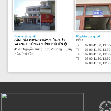
m developed by UNCTAD's
Investment and Enterprise Division
,
Business Facilitation Program
and licen