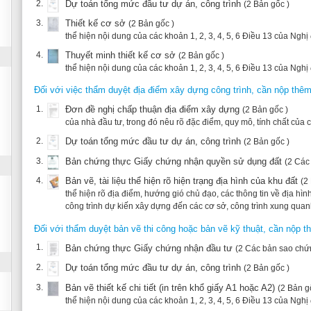
1.
Đơn đề nghị chấp thuận địa điểm xây dựng
(2 Bản gốc )
của nhà đầu tư, trong đó nêu rõ đặc điểm, quy mô, tính chất của công trình dự kiế
2.
Dự toán tổng mức đầu tư dự án, công trình
(2 Bản gốc )
3.
Bản chứng thực Giấy chứng nhận quyền sử dụng đất
(2 Các bản sao chứng 
4.
Bản vẽ, tài liệu thể hiện rõ hiện trạng địa hình của khu đất
(2 Bản gốc )
thể hiện rõ địa điểm, hướng gió chủ đạo, các thông tin về địa hình của khu đất, về
công trình dự kiến xây dựng đến các cơ sở, công trình xung quanh.
Đối với thẩm duyệt bản vẽ thi công hoặc bản vẽ kỹ thuật, cần nộp thêm:
1.
Bản chứng thực Giấy chứng nhận đầu tư
(2 Các bản sao chứng thực)
2.
Dự toán tổng mức đầu tư dự án, công trình
(2 Bản gốc )
3.
Bản vẽ thiết kế chi tiết (in trên khổ giấy A1 hoặc A2)
(2 Bản gốc )
thể hiện nội dung của các khoản 1, 2, 3, 4, 5, 6 Điều 13 của Nghị định 79/2014/
hoặc
Thiết kế kỹ thuật (in trên khổ giấy A1 hoặc A2)
(2 Bản gốc )
thể hiện nội dung của các khoản 1, 2, 3, 4, 5, 6 Điều 13 của Nghị định 79/2014/
4.
Thuyết minh bản vẽ thiết kế chi tiết
(2 Bản gốc )
thể hiện nội dung của các khoản 1, 2, 3, 4, 5, 6 Điều 13 của Nghị định 79/2014/
hoặc
Thuyết minh bản vẽ kỹ thuật
(2 Bản gốc )
thể hiện nội dung của các khoản 1, 2, 3, 4, 5, 6 Điều 13 của Nghị định 79/2014/
Các chi phí