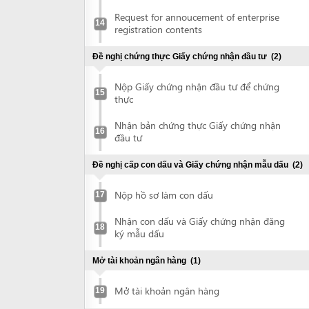
thực
Nhận bản chứng thực Giấy chứng nhận
16
đầu tư
Đề nghị cấp con dấu và Giấy chứng nhận mẫu dấu
(2)
Nộp hồ sơ làm con dấu
17
Nhận con dấu và Giấy chứng nhận đăng
18
ký mẫu dấu
Mở tài khoản ngân hàng
(1)
Mở tài khoản ngân hàng
19
Lập dự án đầu tư xây dựng
(1)
Lập dự án đầu tư xây dựng
20
Đề nghị cấp Quyết định phê duyệt đánh giá tác động môi
trường
(5)
Lập Báo cáo đánh giá tác động môi
21
trường