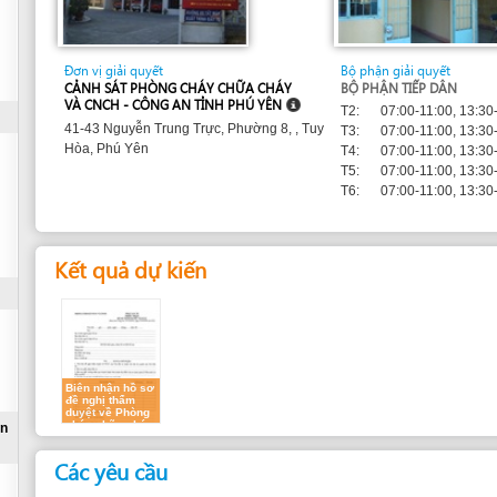
Đơn vị giải quyết
Bộ phận giải quyết
CẢNH SÁT PHÒNG CHÁY CHỮA CHÁY
BỘ PHẬN TIẾP DÂN
VÀ CNCH - CÔNG AN TỈNH PHÚ YÊN
T2:
07:00-11:00, 13:30-16:30
41-43 Nguyễn Trung Trực, Phường 8, , Tuy
T3:
07:00-11:00, 13:30-16:30
Hòa, Phú Yên
T4:
07:00-11:00, 13:30-16:30
T5:
07:00-11:00, 13:30-16:30
T6:
07:00-11:00, 13:30-16:30
Kết quả dự kiến
Biên nhận hồ sơ
đề nghị thẩm
duyệt về Phòng
cháy chữa cháy
Các yêu cầu
Đối với mọi trường hợp
1.
Đơn xin thẩm duyệt về phòng cháy chữa cháy
(2 Bản gốc )
2.
Đơn đề nghị thẩm duyệt thiết kế về phòng cháy chữa cháy
(2 Bản gốc )
của Nhà đầu tư