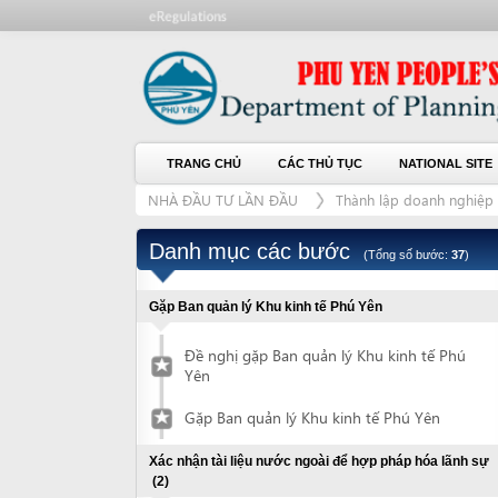
TRANG CHỦ
CÁC THỦ TỤC
NATIONAL SITE
CH
NHÀ ĐẦU TƯ LẦN ĐẦU
Thành lập doanh nghiệp
Th
Danh mục các bước
(Tổng số bước:
37
)
Gặp Ban quản lý Khu kinh tế Phú Yên
Đề nghị gặp Ban quản lý Khu kinh tế Phú
Yên
Gặp Ban quản lý Khu kinh tế Phú Yên
Xác nhận tài liệu nước ngoài để hợp pháp hóa lãnh sự
(2)
Nộp hồ sơ đề nghị xác nhận tài liệu
1