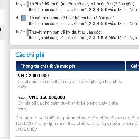
Thông tin chi tiết về mức phí
Giả thuyết
VND
2,000,000
Chi phí tối thiểu cho thẩm duyệt thiết kế phòng cháy chữa
cháy
VND
150,000,000
hoặc
Chi phí tối đa cho thẩm duyệt thiết kế phòng cháy chữa
cháy
Phí thẩm duyệt thiết kế phòng cháy chữa cháy được quy định tại Thông t
10/10/2014 quy định mức thu, chế độ thu, nộp, quản lý và sử dụng phí thẩ
chữa cháy
Circular 150/2014/TT-BTC dated October 10, 2014 on rate collection, remittance, m
approval and appraisal of fire prevention and fighting
Thời gian thực hiện
Thời hạn thẩm duyệt về phòng cháy và chữa cháy đối với các dự án, công trình quy định 
này được tính kể từ khi nhận đủ hồ sơ hợp lệ, cụ thể như sau:
a) Đối với dự án quy hoạch
thiết kế cơ sở: Không quá 10 ngày làm việc đối với dự án nhóm A; không quá 5 ngày làm 
Đối với chấp thuận địa điểm xây dựng: Không quá 05 ngày làm việc;
d) Đối với thẩm duyệt 
công: Không quá 15 ngày làm việc đối với dự án, công trình nhóm A; không quá 10 ngày là
và nhóm C.
Phân nhóm dự án, công trình các nhóm A, B, C nêu trên được thực hiện theo 