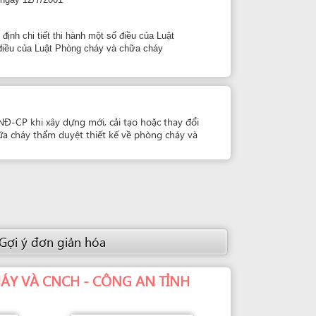
giản hóa
CH - CÔNG AN TỈNH
Cán bộ giải quyết
ÔNG TRẦN ĐÌNH THẢO
Đội phó đội 1
Điện thoại: +84 982 140 237, +84
57 383 2295