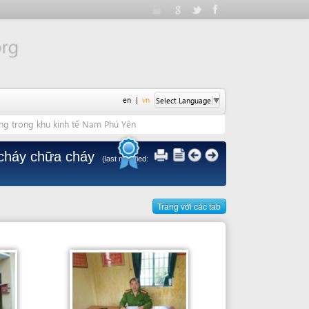
en
|
vn
Select Language
▼
inh tế Nam Phú Yên
a cháy
(last modified:
Trang với các tab