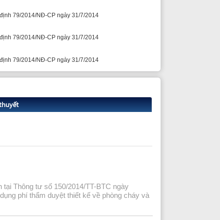
ư số 150/2014/TT-BTC ngày
m duyệt thiết kế về phòng cháy và
anagement and using regime of fee for
tại Phụ lục 4 Nghị định 79/2014/NĐ-CP
: Không quá 10 ngày làm việc;
b) Đối với
việc đối với dự án nhóm B và nhóm C;
c)
thiết kế kỹ thuật hoặc thiết kế bản vẽ thi
m việc đối với dự án, công trình nhóm B
quy định của Chính phủ về quản lý dự án