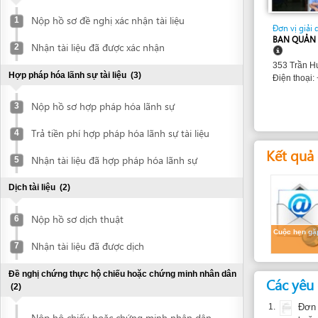
BAN QUẢN LÝ KHU 
Nhận tài liệu đã được xác nhận
2
353 Trần Hưng Đạo 
Hợp pháp hóa lãnh sự tài liệu
(3)
Điện thoại: +84 57
Nộp hồ sơ hợp pháp hóa lãnh sự
3
Trả tiền phí hợp pháp hóa lãnh sự tài liệu
4
Kết quả dự k
Nhận tài liệu đã hợp pháp hóa lãnh sự
5
Dịch tài liệu
(2)
Nộp hồ sơ dịch thuật
6
Cuộc hẹn gặp
Nhận tài liệu đã được dịch
7
Đề nghị chứng thực hộ chiếu hoặc chứng minh nhân dân
Các yêu cầu
(2)
1.
Đơn đề nghị
Nộp hộ chiếu hoặc chứng minh nhân dân
hoặc qua điện 
8
để chứng thực
Thời gian thự
Nhận bản chứng thực hộ chiếu hoặc
9
chứng minh nhân dân
Không có yêu cầu gì c