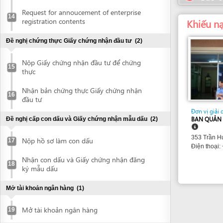
thực
Nhận bản chứng thực Giấy chứng nhận
16
đầu tư
Đơn vị giải quyết
Đề nghị cấp con dấu và Giấy chứng nhận mẫu dấu
(2)
BAN QUẢN LÝ KHU 
353 Trần Hưng Đạo 
Nộp hồ sơ làm con dấu
17
Điện thoại: +84 57
Nhận con dấu và Giấy chứng nhận đăng
18
ký mẫu dấu
Mở tài khoản ngân hàng
(1)
Mở tài khoản ngân hàng
19
Lập dự án đầu tư xây dựng
(1)
Lập dự án đầu tư xây dựng
20
Đề nghị cấp Quyết định phê duyệt đánh giá tác động môi
trường
(5)
Lập Báo cáo đánh giá tác động môi
21
trường