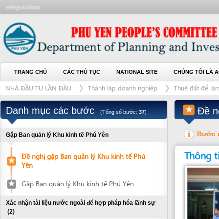
TRANG CHỦ
CÁC THỦ TỤC
NATIONAL SITE
CHÚNG TÔI LÀ AI
L
NHÀ ĐẦU TƯ LẦN ĐẦU
Thành lập doanh nghiệp
Thuê đất để làm dự án
Danh mục các bước
Đề nghị g
(Tổng số bước:
37
)
Bước này kh
Gặp Ban quản lý Khu kinh tế Phú Yên
Thông tin liên
Đề nghị gặp Ban quản lý Khu kinh tế Phú
Yên
Gặp Ban quản lý Khu kinh tế Phú Yên
Xác nhận tài liệu nước ngoài để hợp pháp hóa lãnh sự
(2)
Nộp hồ sơ đề nghị xác nhận tài liệu
1
Đơn vị giải quyết