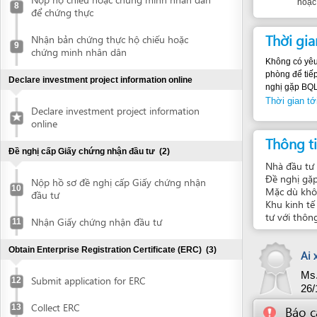
phòng để tiếp nhà đ
Declare investment project information online
nghị gặp BQL Khu kinh
Thời gian tới bước t
Declare investment project information
online
Thông tin bổ
Đề nghị cấp Giấy chứng nhận đầu tư
(2)
Nhà đầu tư nên gử
Đề nghị gặp có thể 
Nộp hồ sơ đề nghị cấp Giấy chứng nhận
10
Mặc dù không phải 
đầu tư
Khu kinh tế để có 
tư với thông tin yê
Nhận Giấy chứng nhận đầu tư
11
Obtain Enterprise Registration Certificate (ERC)
(3)
Ai xác nhậ
Ms. Nguyễ
Submit application for ERC
12
26/11/201
Collect ERC
13
Báo cáo về
Request for annoucement of enterprise
14
Khiếu nại: 
registration contents
Đề nghị chứng thực Giấy chứng nhận đầu tư
(2)
Nộp Giấy chứng nhận đầu tư để chứng
15