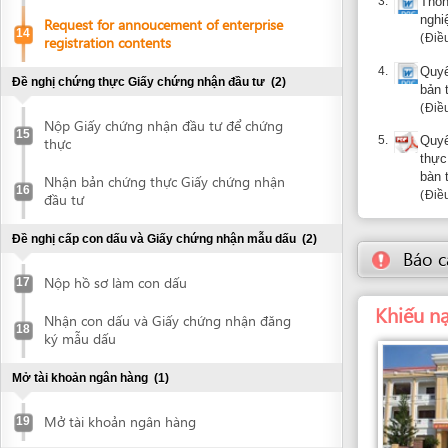
5.
Quyết định 
thực
thực hiện cơ
bàn tỉnh
Nhận bản chứng thực Giấy chứng nhận
16
Điều 1.5
đầu tư
Đề nghị cấp con dấu và Giấy chứng nhận mẫu dấu
(2)
Báo cáo về
Nộp hồ sơ làm con dấu
17
Khiếu nại: 
Nhận con dấu và Giấy chứng nhận đăng
18
ký mẫu dấu
Mở tài khoản ngân hàng
(1)
Mở tài khoản ngân hàng
19
Lập dự án đầu tư xây dựng
(1)
Đơn vị giải quyết
Lập dự án đầu tư xây dựng
20
SỞ KẾ HOẠCH VÀ Đ
02A Điện Biên Phủ,
Đề nghị cấp Quyết định phê duyệt đánh giá tác động môi
Phú Yên
trường
(5)
Điện thoại: +84 57
1112
kinhte
Thư điện tử:
Lập Báo cáo đánh giá tác động môi
21
trường