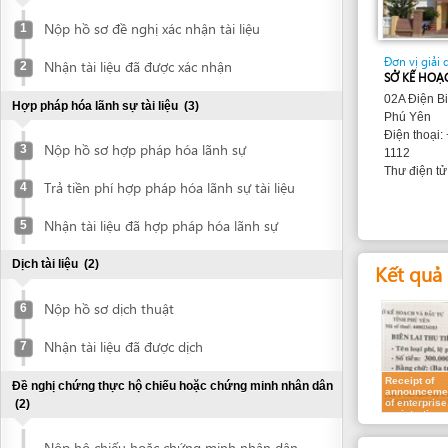
Đơn vị giải quyết
Nhận tài liệu đã được xác nhận
2
SỞ KẾ HOẠCH VÀ Đ
02A Điện Biên Phủ,
Hợp pháp hóa lãnh sự tài liệu
(3)
Phú Yên
Điện thoại: +84 57
Nộp hồ sơ hợp pháp hóa lãnh sự
3
1112
kinhte
Thư điện tử:
Trả tiền phí hợp pháp hóa lãnh sự tài liệu
4
Nhận tài liệu đã hợp pháp hóa lãnh sự
5
Dịch tài liệu
(2)
Kết quả dự k
Nộp hồ sơ dịch thuật
6
Nhận tài liệu đã được dịch
7
Receipt of
Đề nghị chứng thực hộ chiếu hoặc chứng minh nhân dân
announcement
(2)
of enterprise
registration
contents
Nộp hộ chiếu hoặc chứng minh nhân dân
Các yêu cầu
8
để chứng thực
1.
Request for 
Nhận bản chứng thực hộ chiếu hoặc
9
chứng minh nhân dân