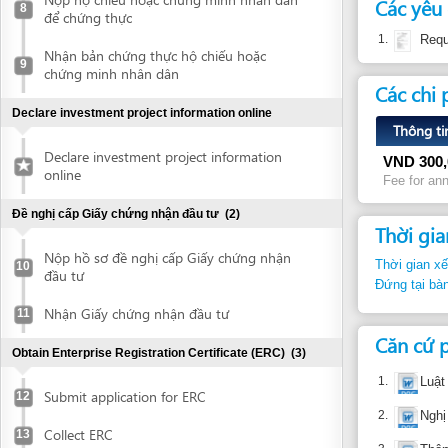
Các chi phí
Declare investment project information online
Thông tin chi ti
Declare investment project information
VND
300,000
online
Fee for announceme
Đề nghị cấp Giấy chứng nhận đầu tư
(2)
Thời gian thự
Nộp hồ sơ đề nghị cấp Giấy chứng nhận
Thời gian xếp hàng:
10
đầu tư
Đứng tại bàn tiếp n
Nhận Giấy chứng nhận đầu tư
11
Căn cứ pháp 
Obtain Enterprise Registration Certificate (ERC)
(3)
1.
Luật Doanh 
Submit application for ERC
12
2.
Nghị định 4
Collect ERC
13
3.
Thông tư 01
nghiệp
Request for annoucement of enterprise
14
Điều apdxII
registration contents
4.
Quyết định 
Đề nghị chứng thực Giấy chứng nhận đầu tư
(2)
bản thực hiệ
Điều 3
Nộp Giấy chứng nhận đầu tư để chứng
15