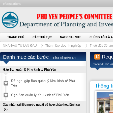
TRANG CHỦ
CÁC THỦ TỤC
NATIONAL SITE
CHÚNG TÔI LÀ AI
L
NHÀ ĐẦU TƯ LẦN ĐẦU
Thành lập doanh nghiệp
Thuê đất để làm dự án
Request f
Danh mục các bước
14
(Tổng số bước:
37
)
modified: 10/12/2016)
Gặp Ban quản lý Khu kinh tế Phú Yên
Đề nghị gặp Ban quản lý Khu kinh tế Phú
Thông tin liên
Yên
Gặp Ban quản lý Khu kinh tế Phú Yên
Xác nhận tài liệu nước ngoài để hợp pháp hóa lãnh sự
(2)
Nộp hồ sơ đề nghị xác nhận tài liệu
1