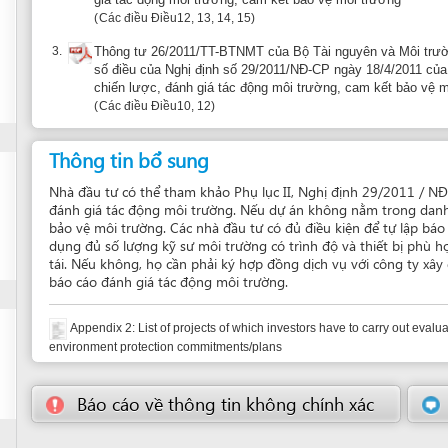
Thông tin bổ sung
Nhà đầu tư có thể tham khảo Phụ lục II, Nghị định 29/2011 / NĐ-CP dưới đây đ
đánh giá tác động môi trường. Nếu dự án không nằm trong danh sách này thì n
bảo vệ môi trường. Các nhà đầu tư có đủ điều kiện để tự lập báo cáo đánh giá
dụng đủ số lượng kỹ sư môi trường có trình độ và thiết bị phù hợp với Điều 
tái. Nếu không, họ cần phải ký hợp đồng dịch vụ với công ty xây dựng và tư vấn
báo cáo đánh giá tác động môi trường.
Appendix 2: List of projects of which investors have to carry out evaluation of EIA rep
environment protection commitments/plans
Báo cáo về thông tin không chính xác
Gợi ý đơn 