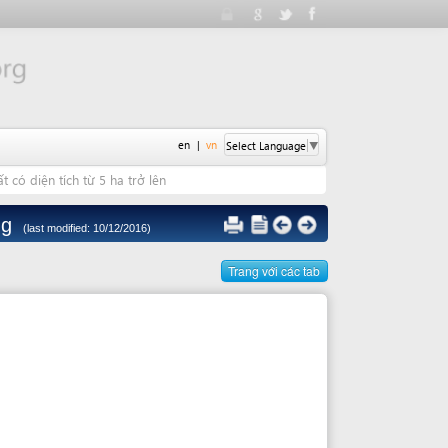
en
|
vn
Select Language
▼
ừ 5 ha trở lên
: 10/12/2016)
Trang với các tab