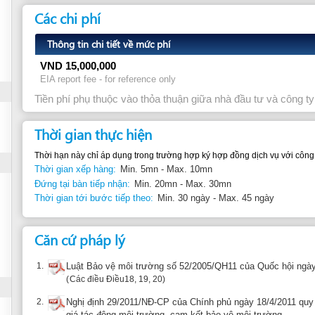
VND
15,000,000
EIA report fee - for reference only
Tiền phí phụ thuộc vào thỏa thuận giữa nhà đầu tư và công ty tư vấn
Thời gian thực hiện
Thời hạn này chỉ áp dụng trong trường hợp ký hợp đồng dịch vụ với công ty tư vấn để lập
Thời gian xếp hàng:
Min. 5mn - Max. 10mn
Đứng tại bàn tiếp nhận:
Min. 20mn - Max. 30mn
Thời gian tới bước tiếp theo:
Min. 30 ngày - Max. 45 ngày
Căn cứ pháp lý
1.
Luật Bảo vệ môi trường số 52/2005/QH11 của Quốc hội ngày 29/11/2011
Các điều Điều18, 19, 20
2.
Nghị định 29/2011/NĐ-CP của Chính phủ ngày 18/4/2011 quy định về đánh g
giá tác động môi trường, cam kết bảo vệ môi trường
Các điều Điều12, 13, 14, 15
3.
Thông tư 26/2011/TT-BTNMT của Bộ Tài nguyên và Môi trường ngày 18/7/2011
số điều của Nghị định số 29/2011/NĐ-CP ngày 18/4/2011 của Chính phủ quy 
chiến lược, đánh giá tác động môi trường, cam kết bảo vệ môi trường
Các điều Điều10, 12