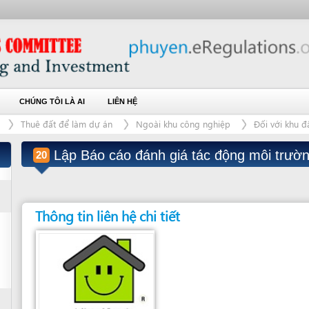
ÚNG TÔI LÀ AI
LIÊN HỆ
uê đất để làm dự án
Ngoài khu công nghiệp
Đối với khu đất có diện tích t
Lập Báo cáo đánh giá tác động môi trường
20
(last modified
Thông tin liên hệ chi tiết
Đơn vị giải quyết