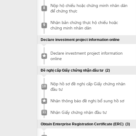
chứng minh nhân dân
Declare investment project information online
Declare investment project information
online
Đề nghị cấp Giấy chứng nhận đầu tư
(2)
Nộp hồ sơ đề nghị cấp Giấy chứng nhận
10
đầu tư
Nhận thông báo đề nghị bổ sung hồ sơ
Nhận Giấy chứng nhận đầu tư
11
Obtain Enterprise Registration Certificate (ERC)
(3)
Submit application for ERC
12
Collect ERC
13
Request for annoucement of enterprise
14
registration contents