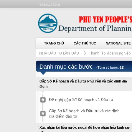
TRANG CHỦ
CÁC THỦ TỤC
NATIONAL SITE
CH
NHÀ ĐẦU TƯ LẦN ĐẦU
Thành lập doanh nghiệp
Th
Danh mục các bước
(Tổng số bước:
51
)
Gặp Sở Kế hoạch và Đầu tư Phú Yên và xác định địa
điểm
Đề nghị gặp Sở Kế hoạch và Đầu tư
Gặp Sở Kế hoạch và Đầu tư và xác định
địa điểm đầu tư
Xác nhận tài liệu nước ngoài để hợp pháp hóa lãnh sự
(2)