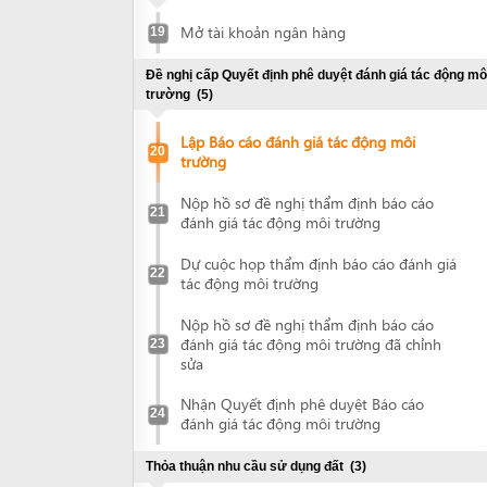
Nộp hồ sơ đề nghị thẩm định báo cáo
21
đánh giá tác động môi trường
Dự cuộc họp thẩm định báo cáo đánh giá
22
tác động môi trường
Nộp hồ sơ đề nghị thẩm định báo cáo
đánh giá tác động môi trường đã chỉnh
23
sửa
Nhận Quyết định phê duyệt Báo cáo
24
đánh giá tác động môi trường
Thỏa thuận nhu cầu sử dụng đất
(3)
Thực hiện đo đạc địa chính các khu đất
25
cần thỏa thuận nhu cầu sử dụng đất
Liên hệ với UBND cấp huyện để được
cung cấp thông tin về chính sách sử dụng
26
đất tại địa phương
Thực hiện thỏa thuận nhu cầu sử dụng
27
đất tại địa phương
Đề nghị thẩm định nhu cầu sử dụng đất
(2)