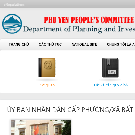
TRANG CHỦ
CÁC THỦ TỤC
NATIONAL SITE
CHÚNG TÔI LÀ AI
L
Cơ quan
Luật và các quy định
ỦY BAN NHÂN DÂN CẤP PHƯỜNG/XÃ BẤT KỲ